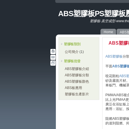
ABS塑膠板PS塑膠
塑膠板-真空成型-www.therm
Home
ABS
ABS塑
塑膠板類別
公司簡介
(1)
ABS塑膠板
分
塑膠板批發
平面
ABS塑膠
ABS塑膠板介紹
ABS塑膠板分類
咬花顆粒
ABS
砂及霧面片材
ABS塑膠板顏色
車板門、機械
ABS板應用
塑膠板生產影片
PMMA/AB
比上光PMAA
廣泛在浴缸板
應用：浴缸、
阻燃ABS塑膠
的達到阻燃、