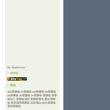
By: Rashid Azar
sitetag
標籤
abs塑膠板
pc塑膠板
pet塑膠板
pe塑膠板
pp塑膠板
ps塑膠板
pv塑膠板
塑膠板
塑膠
板加工
塑膠板成型
塑膠板製造
壓出塑膠
板
廁所隔間塑膠板
抗靜電pp
組合塑膠板
透明塑膠板