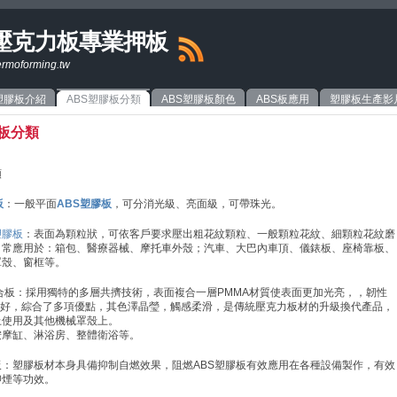
板壓克力板專業押板
oforming.tw
塑膠板介紹
ABS塑膠板分類
ABS塑膠板顏色
ABS板應用
塑膠板生產影
膠板分類
類
板
：一般平面
ABS塑膠板
，可分消光級、亮面級，可帶珠光。
塑膠板
：表面為顆粒狀，可依客戶要求壓出粗花紋顆粒、一般顆粒花紋、細顆粒花紋磨
。常應用於：箱包、醫療器械、摩托車外殼；汽車、大巴內車頂、儀錶板、座椅靠板、
罩殼、窗框等。
S複合板：採用獨特的多層共擠技術，表面複合一層PMMA材質使表面更加光亮，，韌性
更好，綜合了多項優點，其色澤晶瑩，觸感柔滑，是傳統壓克力板材的升級換代產品，
上使用及其他機械罩殼上。
按摩缸、淋浴房、整體衛浴等。
板：塑膠板材本身具備抑制自燃效果，阻燃ABS塑膠板有效應用在各種設備製作，有效
抑煙等功效。