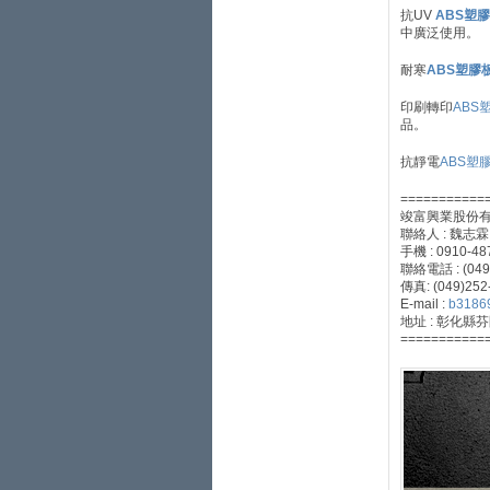
抗UV
ABS塑
中廣泛使用。
耐寒
ABS塑膠
印刷轉印
ABS
品。
抗靜電
ABS塑
===========
竣富興業股份
聯絡人 : 魏志霖
手機 : 0910-48
聯絡電話 : (049
傳真: (049)252
E-mail :
b3186
地址 : 彰化縣
===========