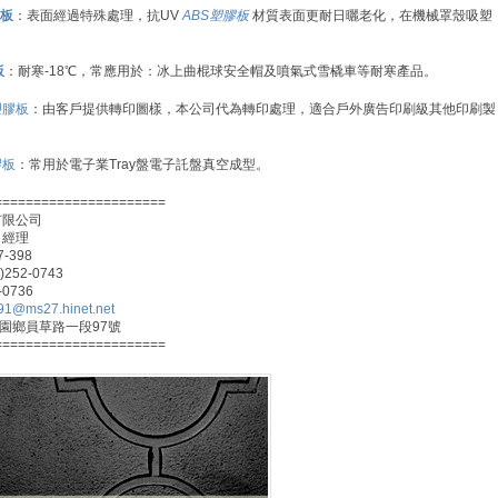
膠板
：表面經過特殊處理，抗UV
ABS塑膠板
材質表面更耐日曬老化，在機械罩殼吸塑
板
：耐寒-18℃，常應用於：冰上曲棍球安全帽及噴氣式雪橇車等耐寒產品。
塑膠板
：由客戶提供轉印圖樣，本公司代為轉印處理，適合戶外廣告印刷級其他印刷製
膠板
：常用於電子業Tray盤電子託盤真空成型。
======================
有限公司
 經理
7-398
)252-0743
-0736
91@ms27.hinet.net
芬園鄉員草路一段97號
======================