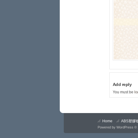
Add reply
You must be
lo
Home
ABS塑膠
Powered by
WordPress
© 