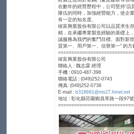
在數年的經營歷程中，公司堅持“品
隊伍的同時，加強經營能力，使企
有一定的知名度。
竣富興業股份有限公司以品質求生
精，在承繼專業製造經驗的基礎上
誠服務為我們的奮鬥目標。面對新世
質第一、用戶第一、信譽第一” 的
============================
竣富興業股份有限公司
聯絡人 : 魏志霖 經理
手機 : 0910-487-398
聯絡電話 : (049)252-0743
傳真: (049)252-0736
E-mail :
b318691@ms27.hinet.net
地址 : 彰化縣芬園鄉員草路一段97號
============================