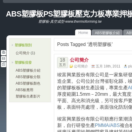
ABS塑膠板PS塑膠板壓克力板專業押
塑膠板-真空成型-www.thermoforming.tw
Home
ABS塑膠板介紹
A
Posts Tagged ‘透明塑膠板’
塑膠板類別
公司簡介
(1)
18
公司簡介
塑膠板批發
五月
公司簡介
五月 18th, 2011
pl
ABS塑膠板介紹
竣富興業股份有限公司是一家集研
ABS塑膠板分類
造企業。公司位於台灣省彰化縣，
ABS塑膠板顏色
的塑膠板板材生產設備，專業生產
A
ABS板應用
厚度範圍1.5mm－20mm，最大寬度1
塑膠板生產影片
平面、高光和消光級，另可按客戶
板，表面特亮處理，表面強化防刮
竣富興業股份有限公司順應行業潮
新，自行研發生產
PMMA/ABS
複合
經廣泛應用於塑鋼門窗及建材等領