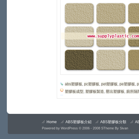
abs塑膠板
,
pc塑膠板
,
pet塑膠板
,
pe塑膠板
,
塑膠板成型
,
塑膠板製造
,
壓出塑膠板
,
廁所隔
Home
ABS塑膠板介紹
ABS塑膠板分類
A
Powered by
WordPress
© 2006 - 2008
STheme
By
Sivan